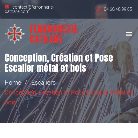
contact@ferronnerie-
04 68 48 99 65
cathare.com
FERRONNERIE
CATHARE
Conception, Création et Pose
Escalier métal et bois
Home
Escaliers
Conception, Création et Pose
Escalier métal et
bois