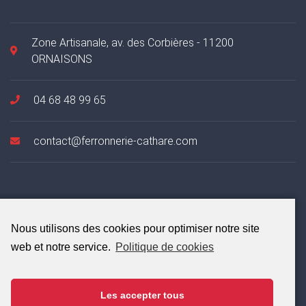
Zone Artisanale, av. des Corbières - 11200
ORNAISONS
04 68 48 99 65
contact@ferronnerie-cathare.com
Suivez-
Nous
Nous utilisons des cookies pour optimiser notre site
web et notre service.
Politique de cookies
Restez informé des dernières actualités de la Ferronnerie
Cathare. Nous promettons de ne pas spammer!
Les accepter tous