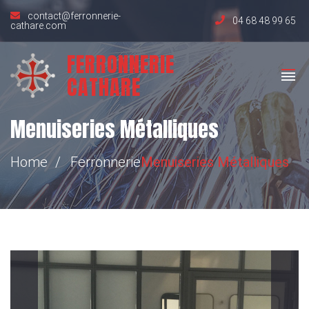
contact@ferronnerie-
04 68 48 99 65
cathare.com
FERRONNERIE
CATHARE
Menuiseries Métalliques
Home
Ferronnerie
Menuiseries
Métalliques